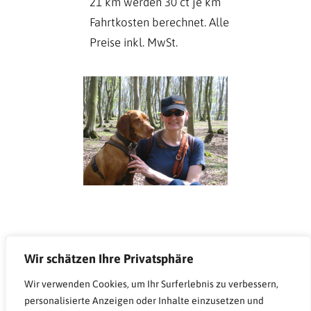
21 km werden 30 ct je km
Fahrtkosten berechnet. Alle
Preise inkl. MwSt.
Wir schätzen Ihre Privatsphäre
Teamgeist Geeste – Mobiles Hundetraining
Wir verwenden Cookies, um Ihr Surferlebnis zu verbessern,
personalisierte Anzeigen oder Inhalte einzusetzen und